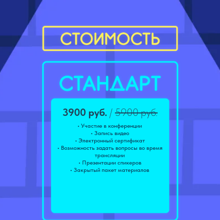
3900 руб.
/
5900 руб.
• Участие в конференции
• Запись видео
• Электронный сертификат
• Возможность задать вопросы во время
трансляции
• Презентации спикеров
• Закрытый пакет материалов